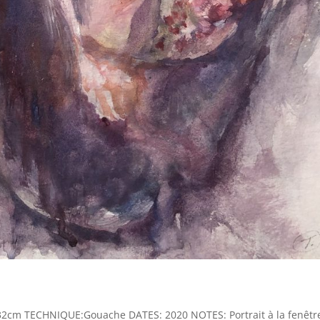
X 32cm TECHNIQUE:Gouache DATES: 2020 NOTES: Portrait à la fenêtr