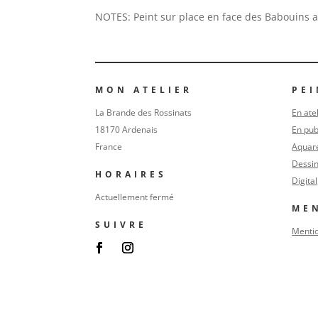
NOTES: Peint sur place en face des Babouins 
MON ATELIER
PE
La Brande des Rossinats
En ate
18170 Ardenais
En pub
France
Aquare
Dessi
HORAIRES
Digital
Actuellement fermé
ME
SUIVRE
Mentio