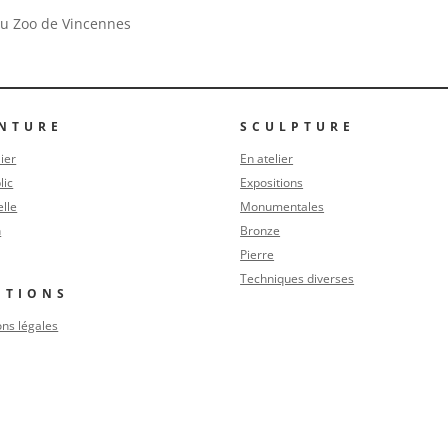
au Zoo de Vincennes
INTURE
SCULPTURE
lier
En atelier
lic
Expositions
lle
Monumentales
n
Bronze
Pierre
Techniques diverses
NTIONS
ns légales